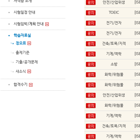
자격증 소개
안전/산업위생
[I
시험일정 안내
TOEIC
[I
전기/전자
[I
시험임박/계획 안내
전기/전자
[I
학습자료실
정오표
건축/토목/지적
[I
출제기준
기계/역학
[I
기출/공개문제
소방
[I
새소식
화학/위험물
[I
합격수기
화학/위험물
[I
안전/산업위생
[I
화학/위험물
[I
기계/역학
[I
건축/토목/지적
[I
기계/역학
[I