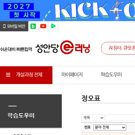
개설과정 전체
마이페이지
학습도우미
정오표
학습도우미
번호