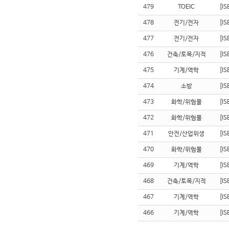
479
TOEIC
[I
478
전기/전자
[I
477
전기/전자
[I
476
건축/토목/지적
[I
475
기계/역학
[I
474
소방
[I
473
화학/위험물
[I
472
화학/위험물
[I
471
안전/산업위생
[I
470
화학/위험물
[I
469
기계/역학
[I
468
건축/토목/지적
[I
467
기계/역학
[I
466
기계/역학
[I