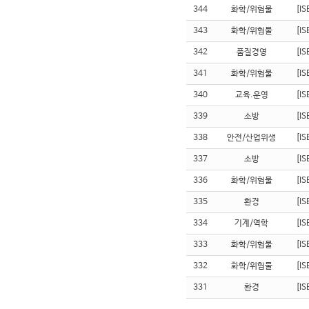
344
화학/위험물
[I
343
화학/위험물
[I
342
품질경영
[I
341
화학/위험물
[I
340
교육.운영
[I
339
소방
[I
338
안전/산업위생
[I
337
소방
[I
336
화학/위험물
[I
335
환경
[I
334
기계/역학
[I
333
화학/위험물
[I
332
화학/위험물
[I
331
환경
[I