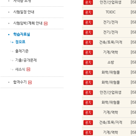
자격증 소개
안전/산업위생
[I
시험일정 안내
TOEIC
[I
전기/전자
[I
시험임박/계획 안내
전기/전자
[I
학습자료실
정오표
건축/토목/지적
[I
출제기준
기계/역학
[I
기출/공개문제
소방
[I
새소식
화학/위험물
[I
합격수기
화학/위험물
[I
안전/산업위생
[I
화학/위험물
[I
기계/역학
[I
건축/토목/지적
[I
기계/역학
[I