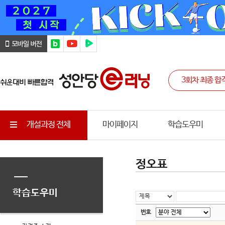
개설과정 전체
마이페이지
학습도우미
정오표
학습도우미
번호