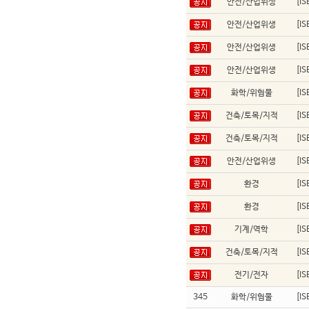
안전/산업위생
[I
안전/산업위생
[I
안전/산업위생
[I
안전/산업위생
[I
화학/위험물
[I
건축/토목/지적
[I
건축/토목/지적
[I
안전/산업위생
[I
환경
[I
환경
[I
기계/역학
[I
건축/토목/지적
[I
전기/전자
[I
345
화학/위험물
[I