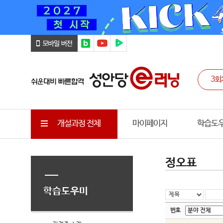
개설과정 전체
마이페이지
학습도
정오표
학습도우미
번호