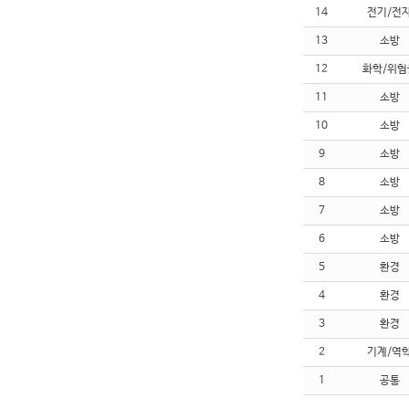
14
전기/전
13
소방
12
화학/위험
11
소방
10
소방
9
소방
8
소방
7
소방
6
소방
5
환경
4
환경
3
환경
2
기계/역
1
공통