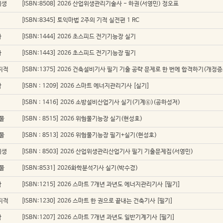
위생
[ISBN:8508] 2026 산업위생관리기술사 - 하권(서영민) 정오표
[ISBN:8345] 토익마법 2주의 기적 실전편 1 RC
자
[ISBN:1444] 2026 초스피드 전기기능장 실기
자
[ISBN:1443] 2026 초스피드 전기기능장 필기
지적
[ISBN:1375] 2026 건축설비기사 필기 기출 공략 문제로 한 번에 합격하기(개정증
학
[ISBN : 1209] 2026 스마트 에너지관리기사 [실기]
[ISBN : 1416] 2026 소방설비산업기사 실기(기계⑥)(공하성저)
물
[ISBN : 8515] 2026 위험물기능장 실기(현성호)
물
[ISBN : 8513] 2026 위험물기능장 필기+실기(현성호)
위생
[ISBN : 8503] 2026 산업위생관리산업기사 필기 기출문제집(서영민)
물
[ISBN:8531] 2026화학분석기사 실기(박수경)
학
[ISBN:1215] 2026 스마트 7개년 과년도 에너지관리기사 [필기]
지적
[ISBN:1230] 2026 스마트 한 권으로 끝내는 건축기사 [필기]
학
[ISBN:1207] 2026 스마트 7개년 과년도 일반기계기사 [필기]