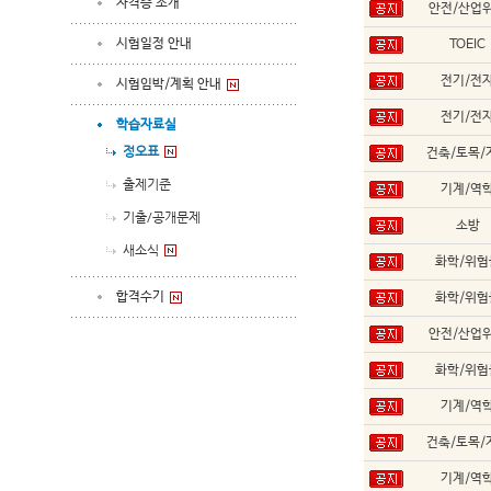
자격증 소개
안전/산업
시험일정 안내
TOEIC
전기/전
시험임박/계획 안내
전기/전
학습자료실
정오표
건축/토목/
출제기준
기계/역
기출/공개문제
소방
새소식
화학/위험
합격수기
화학/위험
안전/산업
화학/위험
기계/역
건축/토목/
기계/역