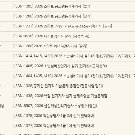
학
[ISBN:1205] 2026 스마트 공조냉동기계기사 [필기]
학
[ISBN:1206] 2026 스마트 공조냉동기계기사 [실기]
학
[ISBN:1231] 2026 스마트 7개년 과년도 공조냉동기계기사 [필기]
[ISBN:8536] 2026 대기환경기사 실기 (서성석 저)
학
[ISBN:1208]2026 스마트 에너지관리기사 [필기]
[ISBN:1414,1415,1420] 2026 소방설비기사 실기(기계④/기계④-12/기계④
[ISBN:1406] 2026 소방설비산업기사 실기(전기⑥)(공하성저)
[ISBN:1404,1405,1410] 2026 소방설비기사 실기(전기④/전기④-12/전기④
자
[ISBN:1328]공기업 전기직 기출문제 총집합(전공시험 필기)
자
[ISBN:1438] 2026 핵담 전기기사 실기 출제유형별 기출문제집
위생
[ISBN:8507] 2026 산업위생관리기술사 - 상권(서영민)
지
[ISBN:1378]2026 직업상담사 1급 2차 실기 완벽대비
지
[ISBN:1377]2026 직업상담사 1급 1차 필기 완벽대비