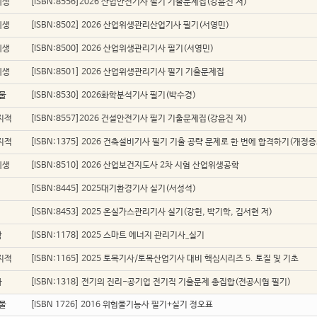
위생
[ISBN:8556]2026 산업안전기사 필기 기출문제집(강윤진 저)
위생
[ISBN:8502] 2026 산업위생관리산업기사 필기(서영민)
위생
[ISBN:8500] 2026 산업위생관리기사 필기(서영민)
위생
[ISBN:8501] 2026 산업위생관리기사 필기 기출문제집
물
[ISBN:8530] 2026화학분석기사 필기(박수경)
지적
[ISBN:8557]2026 건설안전기사 필기 기출문제집(강윤진 저)
지적
[ISBN:1375] 2026 건축설비기사 필기 기출 공략 문제로 한 번에 합격하기(개정증
위생
[ISBN:8510] 2026 산업보건지도사 2차 시험 산업위생공학
[ISBN:8445] 2025대기환경기사 실기(서성석)
[ISBN:8453] 2025 온실가스관리기사 실기(강헌, 박기학, 김서현 저)
학
[ISBN:1178] 2025 스마트 에너지 관리기사_실기
지적
[ISBN:1165] 2025 토목기사/토목산업기사 대비 핵심시리즈 5. 토질 및 기초
자
[ISBN:1318] 전기의 진리-공기업 전기직 기출문제 총집합(전공시험 필기)
물
[ISBN 1726] 2016 위험물기능사 필기+실기 정오표