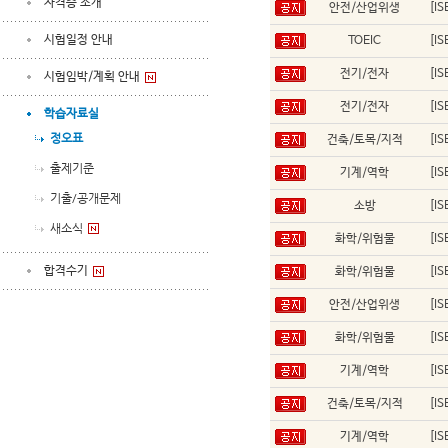
자격증 소개
안전/산업위생
[I
시험일정 안내
TOEIC
[I
전기/전자
[I
시험임박/계획 안내
전기/전자
[I
학습자료실
정오표
건축/토목/지적
[I
출제기준
기계/역학
[I
기출/공개문제
소방
[I
새소식
화학/위험물
[I
합격수기
화학/위험물
[I
안전/산업위생
[I
화학/위험물
[I
기계/역학
[I
건축/토목/지적
[I
기계/역학
[I