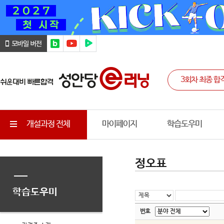
개설과정 전체
마이페이지
학습도우미
정오표
학습도우미
번호