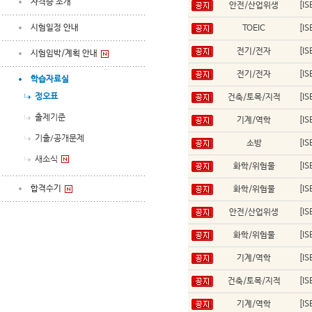
자격증 소개
안전/산업위생
[I
시험일정 안내
TOEIC
[I
전기/전자
[I
시험임박/계획 안내
전기/전자
[I
학습자료실
정오표
건축/토목/지적
[I
출제기준
기계/역학
[I
기출/공개문제
소방
[I
새소식
화학/위험물
[I
합격수기
화학/위험물
[I
안전/산업위생
[I
화학/위험물
[I
기계/역학
[I
건축/토목/지적
[I
기계/역학
[I