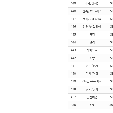
449
화학/위험물
[I
448
건축/토목/지적
[I
447
건축/토목/지적
[I
446
안전/산업위생
[I
445
환경
[I
444
환경
[I
443
사회복지
[I
442
소방
[I
441
전기/전자
[I
440
기계/역학
[I
439
건축/토목/지적
[I
438
전기/전자
[I
437
농림어업
[I
436
소방
(2