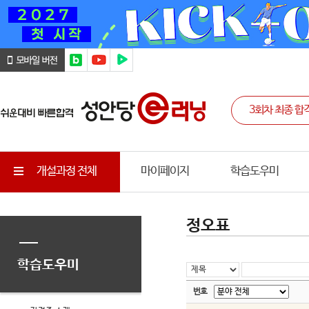
개설과정 전체
마이페이지
학습도우미
정오표
학습도우미
번호