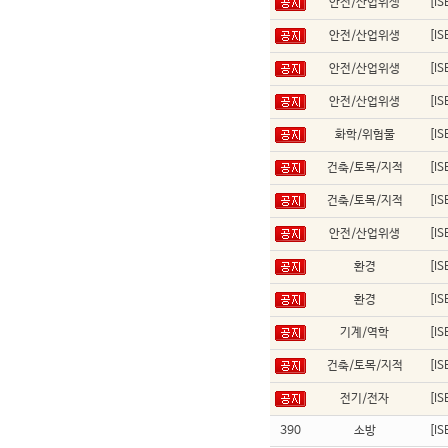
안전/산업위생
[I
안전/산업위생
[I
안전/산업위생
[I
안전/산업위생
[I
화학/위험물
[I
건축/토목/지적
[I
건축/토목/지적
[I
안전/산업위생
[I
환경
[I
환경
[I
기계/역학
[I
건축/토목/지적
[I
전기/전자
[I
390
소방
[I