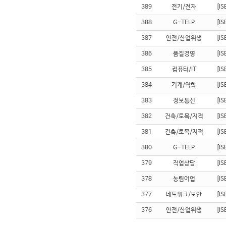
389
전기/전자
[I
388
G-TELP
[I
387
안전/산업위생
[I
386
품질경영
[I
385
컴퓨터/IT
[I
384
기계/역학
[I
383
정보통신
[I
382
건축/토목/지적
[I
381
건축/토목/지적
[I
380
G-TELP
[I
379
직업상담
[I
378
농림어업
[I
377
네트워크/보안
[I
376
안전/산업위생
[I