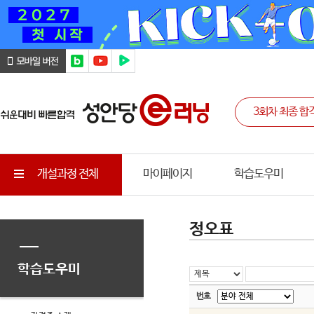
개설과정 전체
마이페이지
학습도우미
정오표
학습도우미
번호