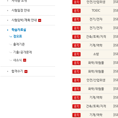
자격증 소개
안전/산업위생
[I
시험일정 안내
TOEIC
[I
전기/전자
[I
시험임박/계획 안내
전기/전자
[I
학습자료실
정오표
건축/토목/지적
[I
출제기준
기계/역학
[I
기출/공개문제
소방
[I
새소식
화학/위험물
[I
합격수기
화학/위험물
[I
안전/산업위생
[I
화학/위험물
[I
기계/역학
[I
건축/토목/지적
[I
기계/역학
[I