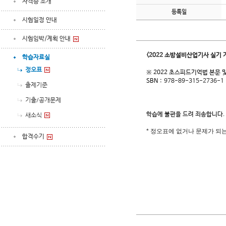
자격증 소개
등록일
시험일정 안내
시험임박/계획 안내
<2022 소방설비산업기사 실기 기
학습자료실
정오표
※ 2022 초스피드기억법 본문 
SBN :
978-89-315-2736-1
출제기준
기출/공개문제
학습에 불편을 드려 죄송합니다.
새소식
* 정오표에 없거나 문제가 되
합격수기