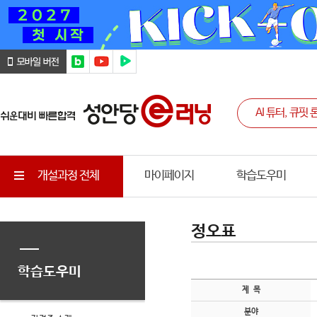
개설과정 전체
마이페이지
학습도우미
정오표
학습도우미
제 목
분야