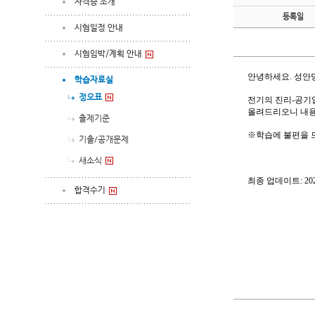
자격증 소개
등록일
시험일정 안내
시험임박/계획 안내
안녕하세요
.
성안
학습자료실
정오표
전기의 진리-공기
올려드리오니 내용
출제기준
※
학습에 불편을 
기출/공개문제
새소식
최종 업데이트
: 20
합격수기