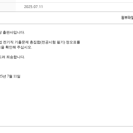
2025.07.11
첨부파일
당 출판사입니다
.
업 전기직 기출문제 총집합(전공시험 필기)
정오표를
을 확인해 주십시오
.
드려 죄송합니다
.
25
년 7
월 11
일