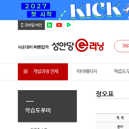
개설과정 전체
마이페이지
학습도
정오표
학습도우미
제 목
분야