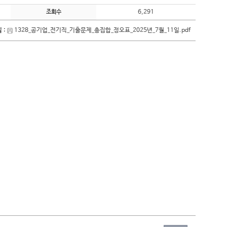
6,291
조회수
 :
1328_공기업_전기직_기출문제_총집합_정오표_2025년_7월_11일.pdf