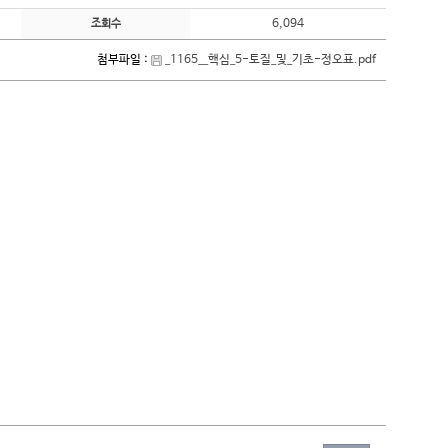
6,094
조회수
첨부파일 :
_1165__핵심_5-토질_및_기초-정오표.pdf