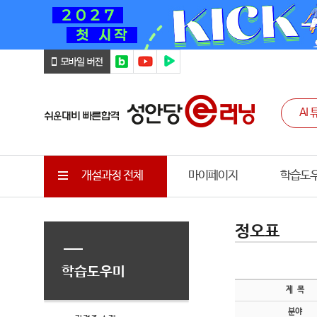
개설과정 전체
마이페이지
학습도
정오표
학습도우미
제 목
분야