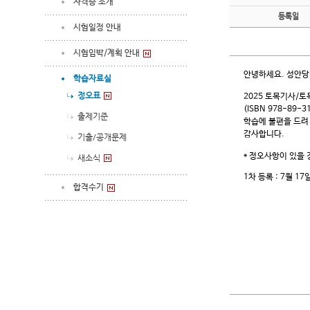
자격증 소개
등록일
시험일정 안내
시험임박/계획 안내
안녕하세요. 성안당
학습자료실
정오표
2025 토목기사/토
(ISBN 978-89-3
출제기준
학습에 불편을 드려
감사합니다.
기출/공개문제
* 정오사항이 있을
새소식
1차 등록 : 7월 17
합격수기