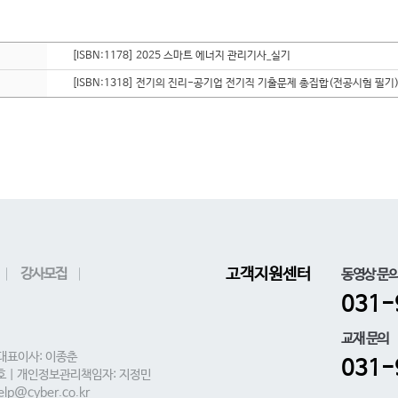
[ISBN:1178] 2025 스마트 에너지 관리기사_실기
[ISBN:1318] 전기의 진리-공기업 전기직 기출문제 총집합(전공시험 필기
강사모집
고객지원센터
동영상 문
031-
교재 문의
 대표이사: 이종춘
031-
0호 | 개인정보관리책임자: 지정민
lp@cyber.co.kr