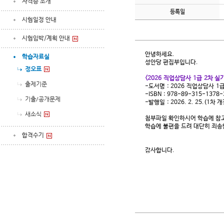
자격증 소개
등록일
시험일정 안내
시험임박/계획 안내
안녕하세요
.
학습자료실
성안당 편집부입니다
.
정오표
<2026
직업상담사
1
급 2
차 실
출제기준
-
도서명
: 2026
직업상담사
1
급
-ISBN : 978-89-315-1378-
기출/공개문제
-
발행일
: 2026. 2. 25.(1
차 
새소식
첨부파일 확인하시어 학습에 참
학습에 불편을 드려 대단히 죄
합격수기
감사합니다
.