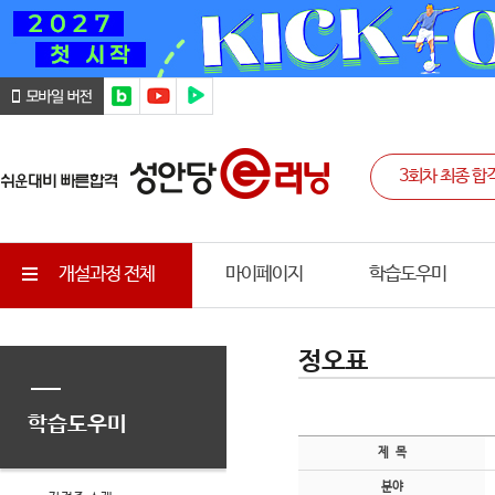
개설과정 전체
마이페이지
학습도우미
정오표
학습도우미
제 목
분야