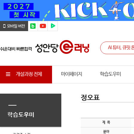
개설과정 전체
마이페이지
학습도우미
정오표
학습도우미
제 목
분야