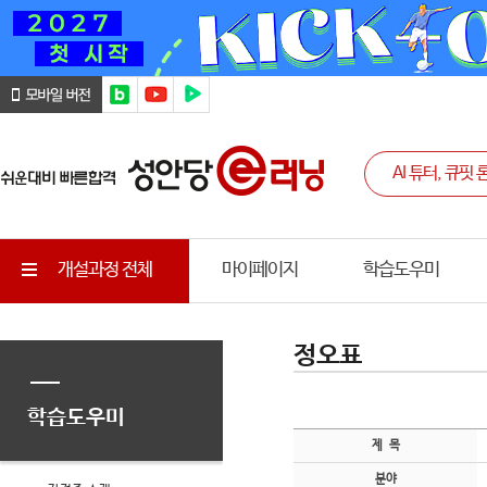
개설과정 전체
마이페이지
학습도우미
정오표
학습도우미
제 목
분야