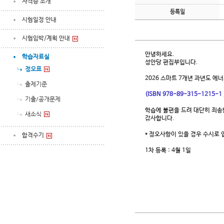
자격증 소개
등록일
시험일정 안내
시험임박/계획 안내
안녕하세요.
학습자료실
성안당 편집부입니다.
정오표
2026 스마트 7개년 과년도 에
출제기준
(ISBN 978-89-315-1215-1
기출/공개문제
학습에 불편을 드려 대단히 죄송
새소식
감사합니다.
* 정오사항이 있을 경우 수시로
합격수기
1차 등록 : 4월 1일