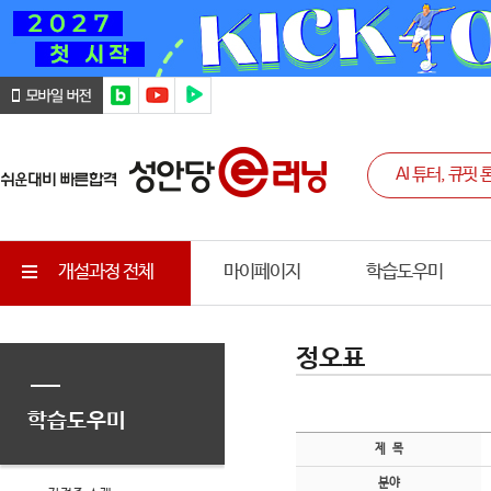
개설과정 전체
마이페이지
학습도우미
정오표
학습도우미
제 목
분야