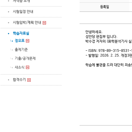
자격증 소개
등록일
시험일정 안내
시험임박/계획 안내
안녕하세요.
학습자료실
성안당 편집부 입니다.
정오표
박수경 저자의 <화학분석기사 실
출제기준
- ISBN: 978-89-315-8531-
- 발행일: 2026. 2. 25. 개정
기출/공개문제
학습에 불편을 드려 대단히 죄송
새소식
합격수기