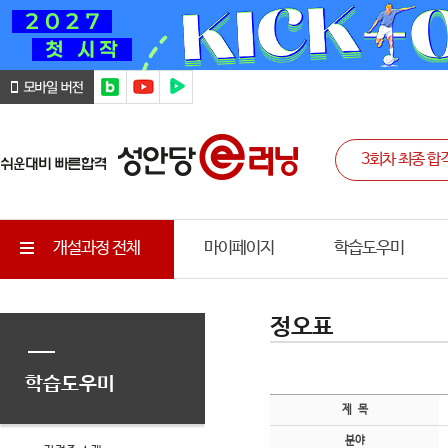
개설과정 전체
마이페이지
학습도우미
정오표
학습도우미
제 목
분야