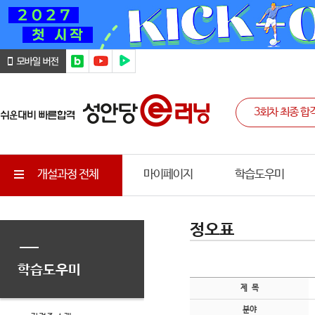
개설과정 전체
마이페이지
학습도우미
정오표
학습도우미
제 목
분야