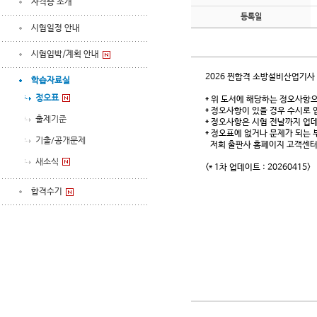
자격증 소개
등록일
시험일정 안내
시험임박/계획 안내
2026 찐합격 소방설비산업기사 실기
학습자료실
정오표
* 위 도서에 해당하는 정오사항으
* 정오사항이 있을 경우 수시로
출제기준
* 정오사항은 시험 전날까지 업데
* 정오표에 없거나 문제가 되는
기출/공개문제
저희 출판사 홈페이지 고객센터 >
새소식
<* 1차 업데이트 : 20260415>
합격수기