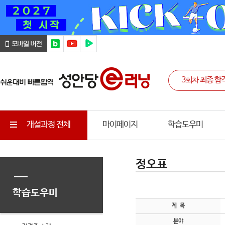
개설과정 전체
마이페이지
학습도우미
정오표
학습도우미
제 목
분야