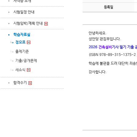
자격증 소개
등록일
시험일정 안내
시험임박/계획 안내
안녕하세요.
학습자료실
성안당 편집부입니다.
정오표
2026
건축설비
기사 필기 기출 
출제기준
(
ISBN 978-89-315-1375-2 
기출/공개문제
학습에 불편을 드려 대단히 죄송
새소식
감사합니다.
합격수기