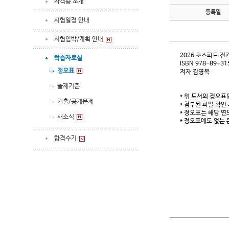
자격증 소개
등록일
시험일정 안내
시험임박/계획 안내
2026 초스피드 
학습자료실
ISBN 978-89-31
정오표
저자 김영복
출제기준
* 위 도서의 정오
기출/공개문제
* 첨부된 파일 확인
* 정오표는 해당 연
새소식
* 정오표에도 없는 
합격수기