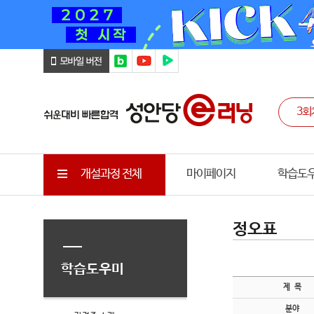
개설과정 전체
마이페이지
학습도
정오표
학습도우미
제 목
분야