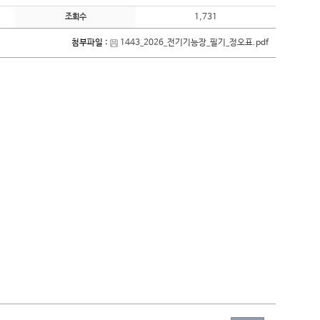
1,731
조회수
첨부파일 :
1443_2026_전기기능장_필기_정오표.pdf