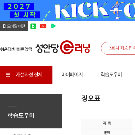
개설과정 전체
마이페이지
학습도우미
정오표
학습도우미
제 목
분야