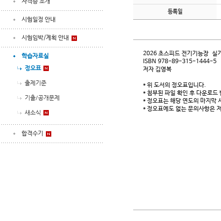
자격증 소개
등록일
시험일정 안내
시험임박/계획 안내
2026 초스피드 전기기능장 실
학습자료실
ISBN 978-89-315-1444-5
정오표
저자 김영복
출제기준
* 위 도서의 정오표입니다.
* 첨부된 파일 확인 후 다운로드
기출/공개문제
* 정오표는 해당 연도의 마지막 
* 정오표에도 없는 문의사항은 저
새소식
합격수기