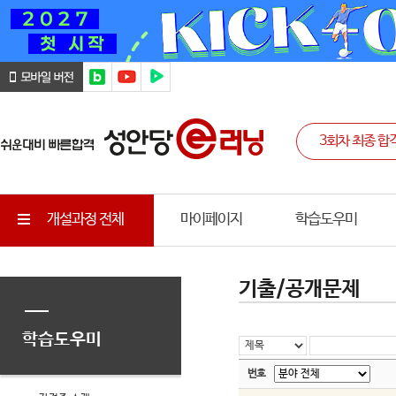
개설과정 전체
마이페이지
학습도우미
기출/공개문제
학습도우미
번호