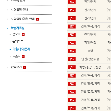
자격증 소개
전기/전자
[
기
시험일정 안내
전기/전자
[
기
전기/전자
[
기
시험임박/계획 안내
건축/토목/지적
[
기
학습자료실
정오표
전기/전자
[
기
출제기준
기계/역학
[
기
기출/공개문제
소방
[
기
새소식
안전/산업위생
[
기
합격수기
차량/중장비/항공
[
기
건축/토목/지적
[
기
건축/토목/지적
[
기
건축/토목/지적
[
기
건축/토목/지적
[
기
건축/토목/지적
[
기