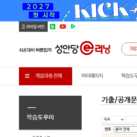
개설과정 전체
마이페이지
학습도
기출/공개
학습도우미
번호