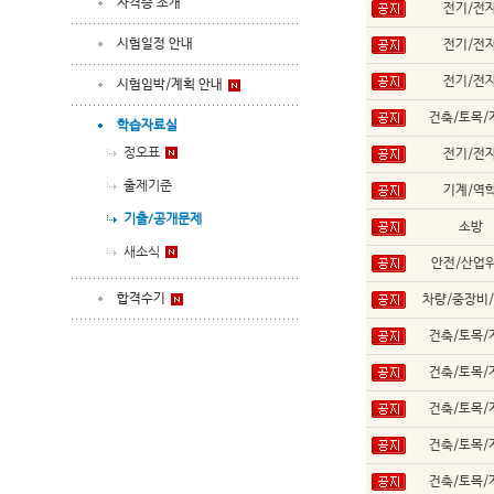
자격증 소개
전기/전
시험일정 안내
전기/전
전기/전
시험임박/계획 안내
건축/토목/
학습자료실
정오표
전기/전
출제기준
기계/역
기출/공개문제
소방
새소식
안전/산업
합격수기
차량/중장비
건축/토목/
건축/토목/
건축/토목/
건축/토목/
건축/토목/