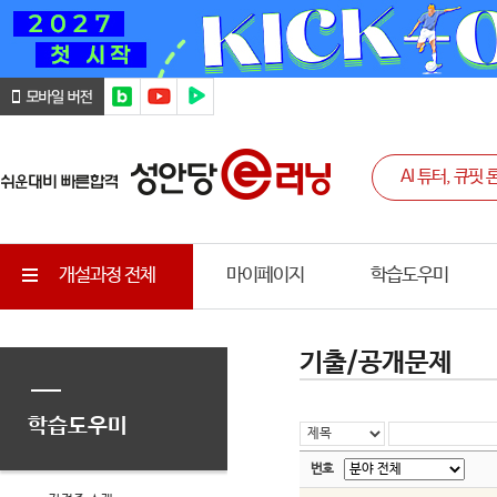
개설과정 전체
마이페이지
학습도우미
기출/공개문제
학습도우미
번호