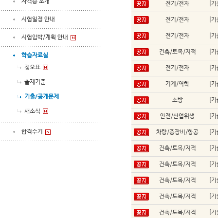
자격증 소개
전기/전자
[
기
시험일정 안내
전기/전자
[
기
전기/전자
[
기
시험임박/계획 안내
건축/토목/지적
[
기
학습자료실
정오표
전기/전자
[
기
출제기준
기계/역학
[
기
기출/공개문제
소방
[
기
새소식
안전/산업위생
[
기
합격수기
차량/중장비/항공
[
기
건축/토목/지적
[
기
건축/토목/지적
[
기
건축/토목/지적
[
기
건축/토목/지적
[
기
건축/토목/지적
[
기