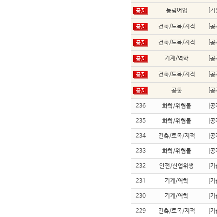
농림어업
[
기
건축/토목/지적
[
공
건축/토목/지적
[
공
기계/역학
[
공
건축/토목/지적
[
공
공통
[
공
236
화학/위험물
[
공
235
화학/위험물
[
공
234
건축/토목/지적
[
공
233
화학/위험물
[
공
232
안전/산업위생
[
기
231
기계/역학
[
기
230
기계/역학
[
기
229
건축/토목/지적
[
기