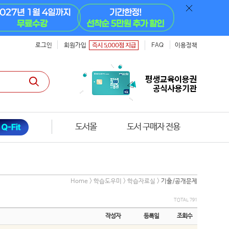
로그인
회원가입
FAQ
이용정책
도서몰
온라인 모의고사
Home > 학습도우미 > 학습자료실 >
기출/공개문제
TOTAL 791
작성자
등록일
조회수