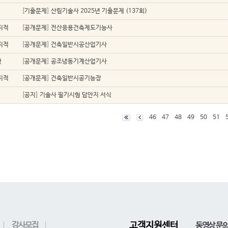
업
[
기출문제
]
산림기술사 2025년 기출문제 (137회)
지적
[
공개문제
]
전산응용건축제도기능사
지적
[
공개문제
]
건축일반시공산업기사
학
[
공개문제
]
공조냉동기계산업기사
지적
[
공개문제
]
건축일반시공기능장
[
공지
]
기술사 필기시험 답안지 서식
46
47
48
49
50
51
강사모집
고객지원센터
동영상 문