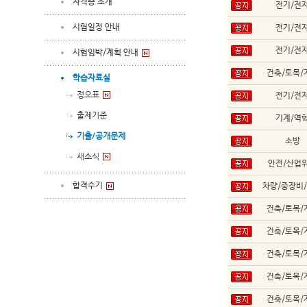
자격증 소개
전기/전
시험일정 안내
전기/전
전기/전
시험임박/계획 안내
건축/토목/
학습자료실
정오표
전기/전
출제기준
기계/역
기출/공개문제
소방
새소식
안전/산업
합격수기
차량/중장비
건축/토목/
건축/토목/
건축/토목/
건축/토목/
건축/토목/