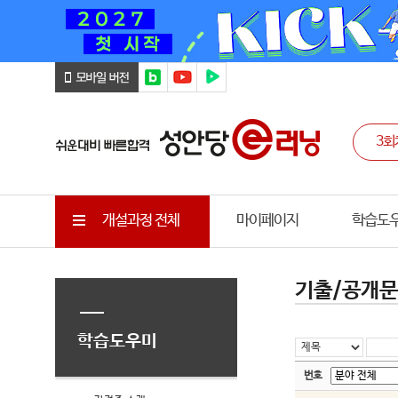
개설과정 전체
마이페이지
학습도
기출/공개
학습도우미
번호