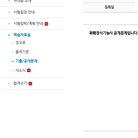
자격증 소개
등록일
시험일정 안내
시험임박/계획 안내
화훼장식기능사 공개문제입니다
학습자료실
정오표
출제기준
기출/공개문제
새소식
합격수기