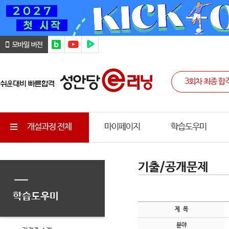
개설과정 전체
마이페이지
학습도우미
기출/공개문제
학습도우미
제 목
분야