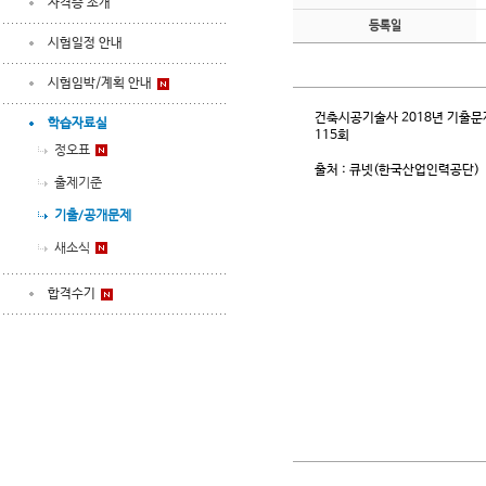
자격증 소개
등록일
시험일정 안내
시험임박/계획 안내
건축시공기술사 2018년 기출문
학습자료실
115회
정오표
출처 : 큐넷(한국산업인력공단)
출제기준
기출/공개문제
새소식
합격수기