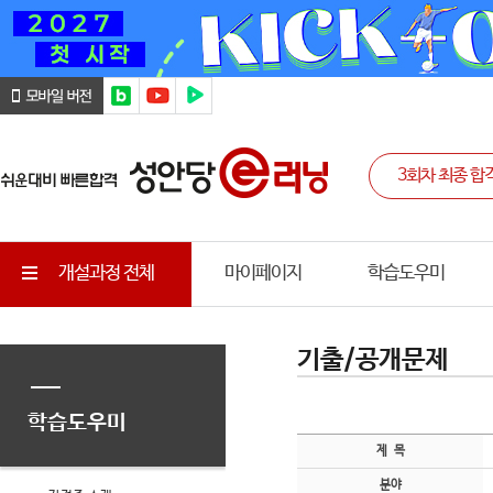
개설과정 전체
마이페이지
학습도우미
기출/공개문제
학습도우미
제 목
분야