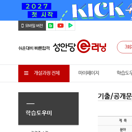
개설과정 전체
마이페이지
학습도
기출/공개
학습도우미
제 목
분야