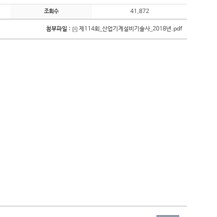
41,872
조회수
첨부파일 :
제114회_산업기계설비기술사_2018년.pdf