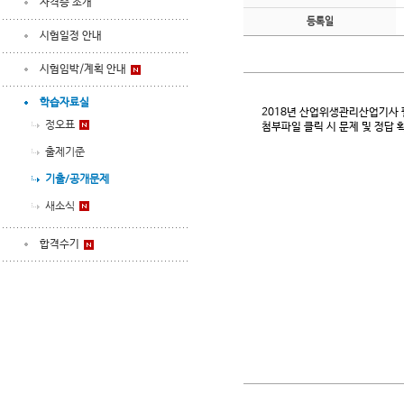
자격증 소개
등록일
시험일정 안내
시험임박/계획 안내
학습자료실
2018년 산업위생관리산업기사 
정오표
첨부파일 클릭 시 문제 및 정답 
출제기준
기출/공개문제
새소식
합격수기