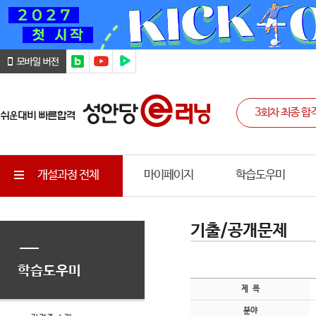
개설과정 전체
마이페이지
학습도우미
기출/공개문제
학습도우미
제 목
분야