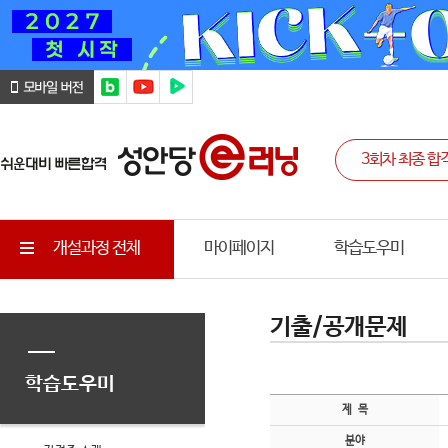
개설과정 전체
마이페이지
학습도우미
기출/공개문제
학습도우미
제 목
분야