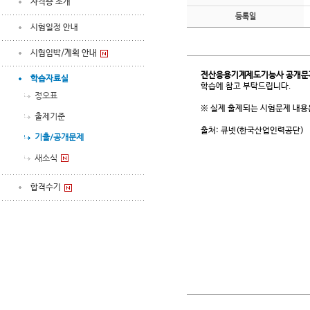
자격증 소개
등록일
시험일정 안내
시험임박/계획 안내
전산응용기계제도기능사 공개문
학습자료실
학습에 참고 부탁드립니다.
정오표
※ 실제 출제되는 시험문제 내용
출제기준
출처: 큐넷(한국산업인력공단)
기출/공개문제
새소식
합격수기