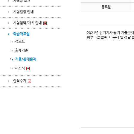
자격증 소개
등록일
시험일정 안내
시험임박/계획 안내
2021년 전기기사 필기 기출문
학습자료실
첨부파일 클릭 시 문제 및 정답
정오표
출제기준
기출/공개문제
새소식
합격수기