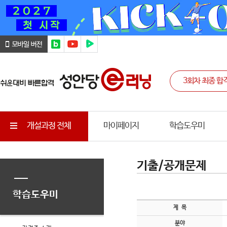
개설과정 전체
마이페이지
학습도우미
기출/공개문제
학습도우미
제 목
분야