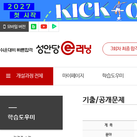
개설과정 전체
마이페이지
학습도우미
기출/공개문제
학습도우미
제 목
분야