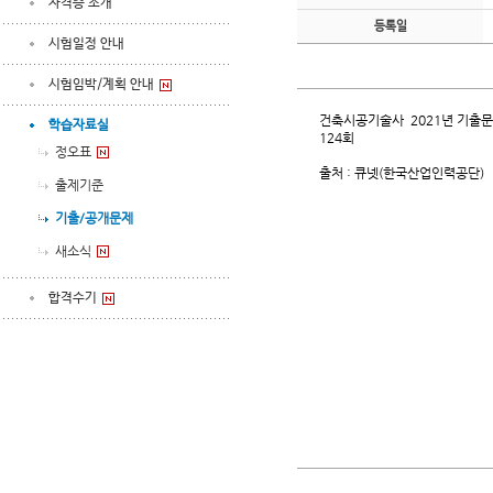
자격증 소개
등록일
시험일정 안내
시험임박/계획 안내
건축시공기술사 2021년 기출
학습자료실
124회
정오표
출처 : 큐넷(한국산업인력공단)
출제기준
기출/공개문제
새소식
합격수기