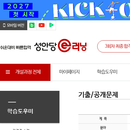
개설과정 전체
마이페이지
학습도우미
기출/공개문제
학습도우미
제 목
분야