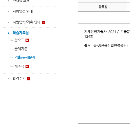
자격증 소개
등록일
시험일정 안내
시험임박/계획 안내
기계안전기술사 2021년 기출
학습자료실
124회
정오표
출처 : 큐넷(한국산업인력공단)
출제기준
기출/공개문제
새소식
합격수기