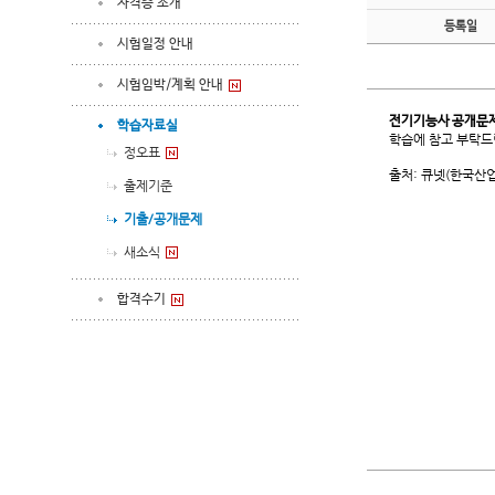
자격증 소개
등록일
시험일정 안내
시험임박/계획 안내
전기기능사 공개문
학습자료실
학습에 참고 부탁드립
정오표
출처: 큐넷(한국산
출제기준
기출/공개문제
새소식
합격수기