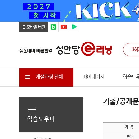
개설과정 전체
마이페이지
학습도
기출/공개
학습도우미
제 목
분야