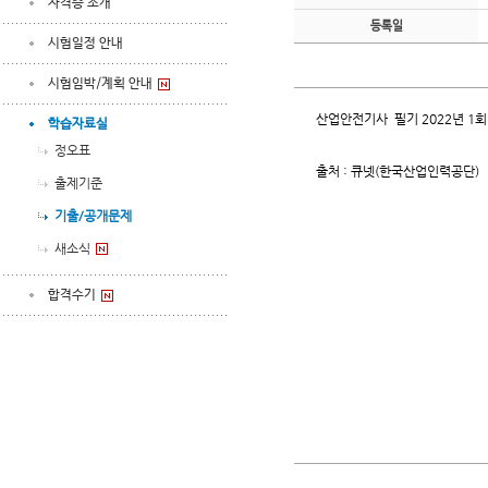
자격증 소개
등록일
시험일정 안내
시험임박/계획 안내
산업안전기사 필기 2022년 1
학습자료실
정오표
출처 : 큐넷(한국산업인력공단)
출제기준
기출/공개문제
새소식
합격수기