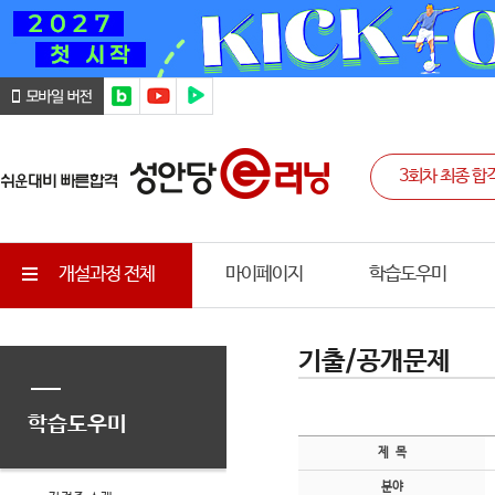
개설과정 전체
마이페이지
학습도우미
기출/공개문제
학습도우미
제 목
분야