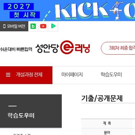
개설과정 전체
마이페이지
학습도우미
기출/공개문제
학습도우미
제 목
분야