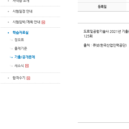
자격증 소개
등록일
시험일정 안내
시험임박/계획 안내
도로및공항기술사 2021년 기
학습자료실
125회
정오표
출처 : 큐넷(한국산업인력공단)
출제기준
기출/공개문제
새소식
합격수기