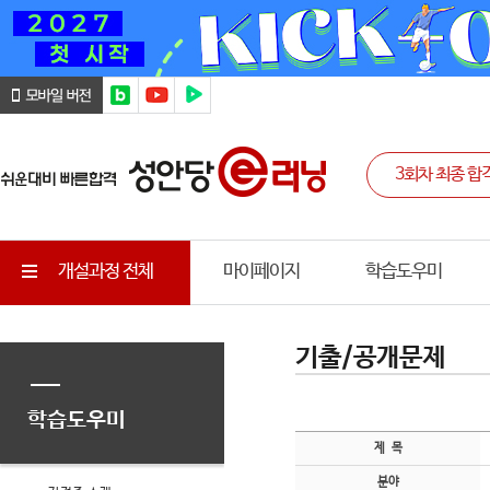
개설과정 전체
마이페이지
학습도우미
기출/공개문제
학습도우미
제 목
분야