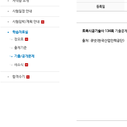
자격증 소개
등록일
시험일정 안내
시험임박/계획 안내
토목시공기술사
134회
기출문제
학습자료실
정오표
출처: 큐넷(한국산업인력공단)
출제기준
기출/공개문제
새소식
합격수기