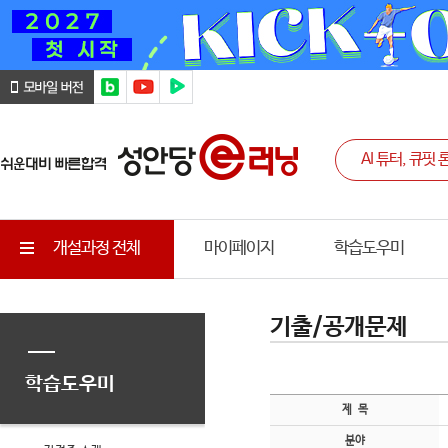
개설과정 전체
마이페이지
학습도우미
기출/공개문제
학습도우미
제 목
분야