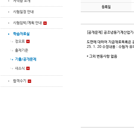
자격증 소개
등록일
시험일정 안내
시험임박/계획 안내
[공개문제] 공조냉동기계산업기
학습자료실
정오표
도면에 대하여 지급재료목록은 공
25. 1. 20 수정내용 : 수험
출제기준
* 그외 변동사항 없음
기출/공개문제
새소식
합격수기