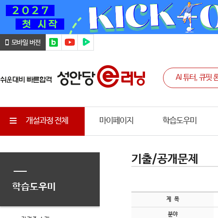
개설과정 전체
마이페이지
학습도우미
기출/공개문제
학습도우미
제 목
분야