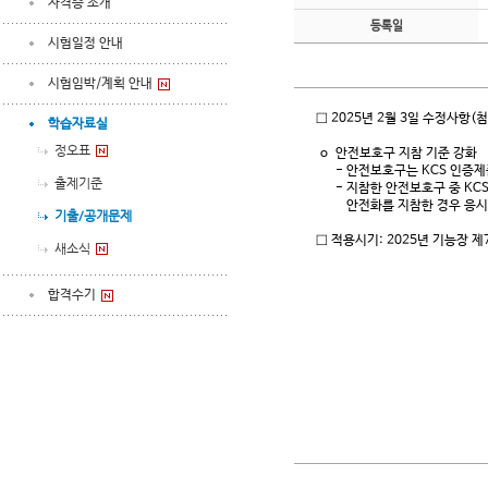
자격증 소개
등록일
시험일정 안내
시험임박/계획 안내
□ 2025년 2월 3일 수정사항(
학습자료실
정오표
o 안전보호구 지참 기준 강화
- 안전보호구는 KCS 인증제품이
출제기준
- 지참한 안전보호구 중 KCS 
안전화를 지참한 경우 응시
기출/공개문제
□ 적용시기: 2025년 기능장 
새소식
합격수기