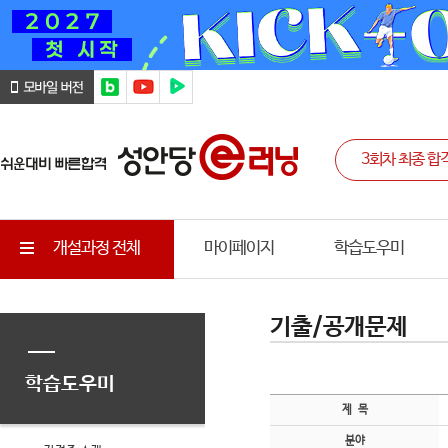
개설과정 전체
마이페이지
학습도우미
기출/공개문제
학습도우미
제 목
분야