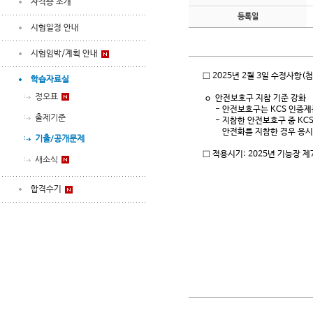
자격증 소개
등록일
시험일정 안내
시험임박/계획 안내
□ 2025년 2월 3일 수정사항(
학습자료실
정오표
o 안전보호구 지참 기준 강화
- 안전보호구는 KCS 인증제품이
출제기준
- 지참한 안전보호구 중 KCS 
안전화를 지참한 경우 응시
기출/공개문제
□ 적용시기: 2025년 기능장 
새소식
합격수기