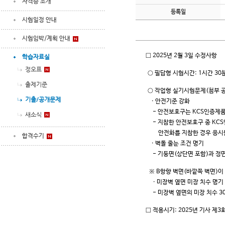
자격증 소개
등록일
시험일정 안내
시험임박/계획 안내
□ 2025년 2월 3일 수정사항
학습자료실
정오표
○ 필답형 시험시간: 1시간 30
출제기준
○ 작업형 실기시험문제(첨부 공
기출/공개문제
· 안전기준 강화
- 안전보호구는 KCS인증제품이
새소식
- 지참한 안전보호구 중 KCS인
안전화를 지참한 경우 응시
합격수기
· 벽돌 줄눈 조건 명기
- 기둥면(상단면 포함)과 정면
※ B항향 벽면(바깥쪽 벽면)이
· 미장벽 옆면 미장 치수 명기
- 미장벽 옆면의 미장 치수 3
□ 적용시기: 2025년 기사 제