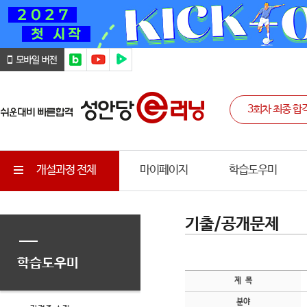
개설과정 전체
마이페이지
학습도우미
기출/공개문제
학습도우미
제 목
분야