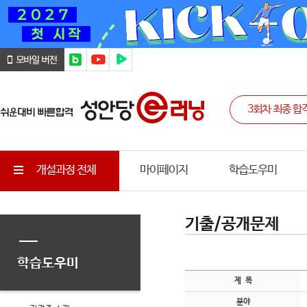
개설과정 전체
마이페이지
학습도우미
기출/공개문제
학습도우미
제 목
분야