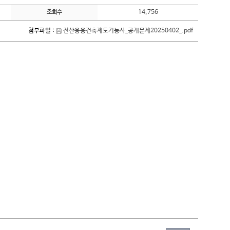
14,756
조회수
첨부파일 :
전산응용건축제도기능사_공개문제20250402_.pdf