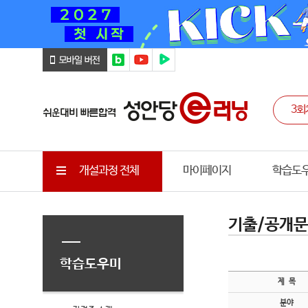
개설과정 전체
마이페이지
학습도
기출/공개
학습도우미
제 목
분야