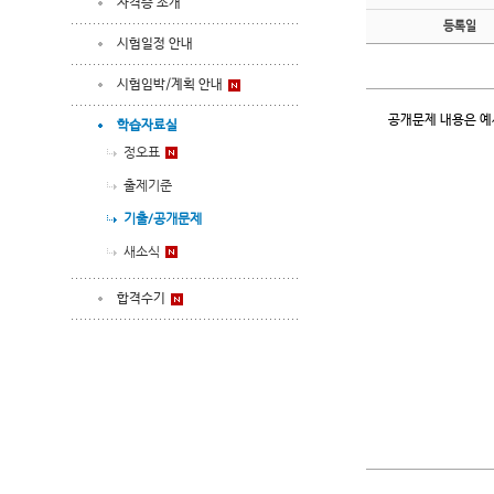
자격증 소개
등록일
시험일정 안내
시험임박/계획 안내
공개문제 내용은 예
학습자료실
정오표
출제기준
기출/공개문제
새소식
합격수기