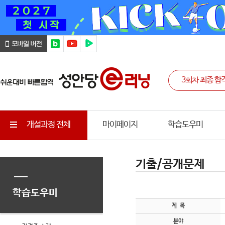
개설과정 전체
마이페이지
학습도우미
기출/공개문제
학습도우미
제 목
분야