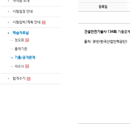
자격증 소개
등록일
시험일정 안내
시험임박/계획 안내
건설안전기술사
134회
기출문제
학습자료실
정오표
출처: 큐넷(한국산업인력공단)
출제기준
기출/공개문제
새소식
합격수기