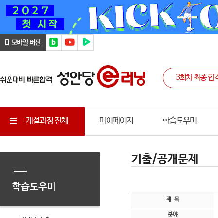
개설과정 전체
마이페이지
학습도우미
기출/공개문제
학습도우미
제 목
분야