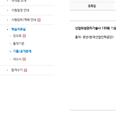
자격증 소개
등록일
시험일정 안내
시험임박/계획 안내
산업위생관리기술사
135회
기출
학습자료실
정오표
출처: 큐넷(한국산업인력공단)
출제기준
기출/공개문제
새소식
합격수기