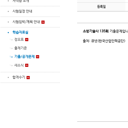
자격증 소개
등록일
시험일정 안내
시험임박/계획 안내
소방기술사
135회
기출문제입니
학습자료실
정오표
출처: 큐넷(한국산업인력공단)
출제기준
기출/공개문제
새소식
합격수기