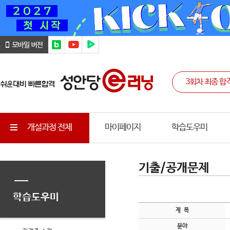
개설과정 전체
마이페이지
학습도우미
기출/공개문제
학습도우미
제 목
분야