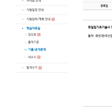
자격증 소개
등록일
시험일정 안내
시험임박/계획 안내
토질및기초기술사
학습자료실
정오표
출처: 큐넷(한국산
출제기준
기출/공개문제
새소식
합격수기