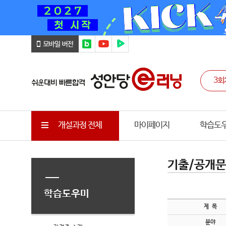
개설과정 전체
마이페이지
학습도
기출/공개
학습도우미
제 목
분야