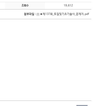
19,612
조회수
첨부파일 :
★제137회_토질및기초기술사_문제지.pdf