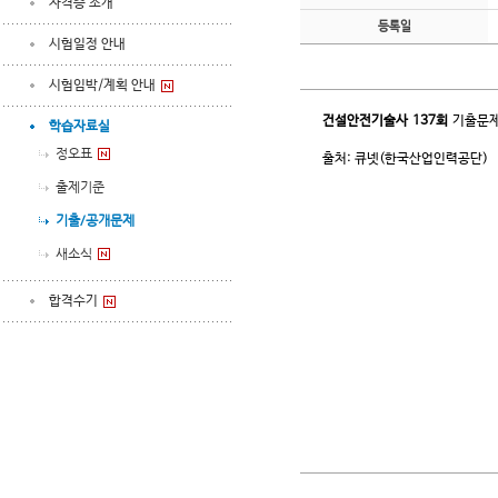
자격증 소개
등록일
시험일정 안내
시험임박/계획 안내
건설안전기술사
137회
기출문제
학습자료실
정오표
출처: 큐넷(한국산업인력공단)
출제기준
기출/공개문제
새소식
합격수기