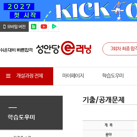
개설과정 전체
마이페이지
학습도우미
기출/공개문제
학습도우미
제 목
분야