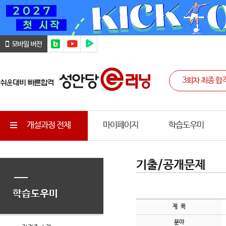
개설과정 전체
마이페이지
학습도우미
기출/공개문제
학습도우미
제 목
분야