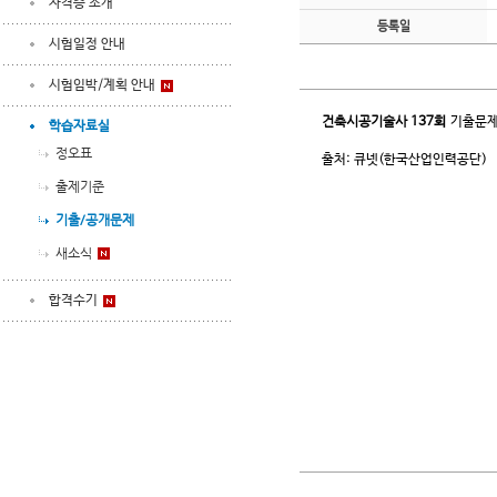
자격증 소개
등록일
시험일정 안내
시험임박/계획 안내
건축시공기술사
137회
기출문제
학습자료실
정오표
출처: 큐넷(한국산업인력공단)
출제기준
기출/공개문제
새소식
합격수기