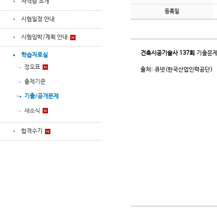
자격증 소개
등록일
시험일정 안내
시험임박/계획 안내
건축시공기술사
137회
기출문제
학습자료실
정오표
출처: 큐넷(한국산업인력공단)
출제기준
기출/공개문제
새소식
합격수기