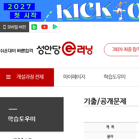
개설과정 전체
마이페이지
학습도우미
기출/공개문제
학습도우미
제 목
분야