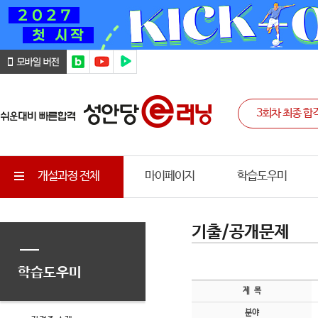
개설과정 전체
마이페이지
학습도우미
기출/공개문제
학습도우미
제 목
분야