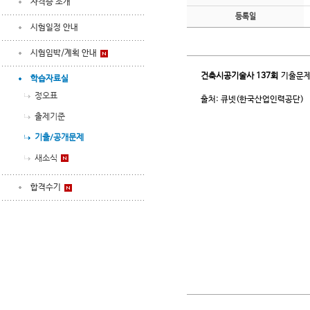
자격증 소개
등록일
시험일정 안내
시험임박/계획 안내
건축시공기술사
137회
기출문제
학습자료실
정오표
출처: 큐넷(한국산업인력공단)
출제기준
기출/공개문제
새소식
합격수기