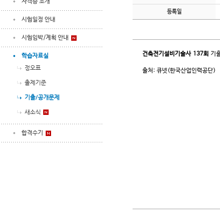
자격증 소개
등록일
시험일정 안내
시험임박/계획 안내
건축전기설비기술사
137회
기출
학습자료실
정오표
출처: 큐넷(한국산업인력공단)
출제기준
기출/공개문제
새소식
합격수기