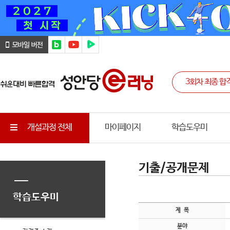
개설과정 전체
마이페이지
학습도우미
기출/공개문제
학습도우미
제 목
분야