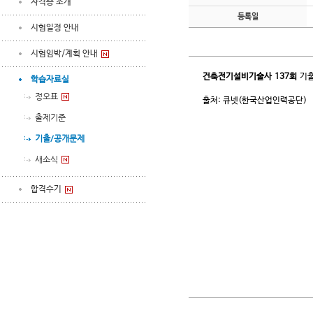
자격증 소개
등록일
시험일정 안내
시험임박/계획 안내
건축전기설비기술사
137회
기출
학습자료실
정오표
출처: 큐넷(한국산업인력공단)
출제기준
기출/공개문제
새소식
합격수기