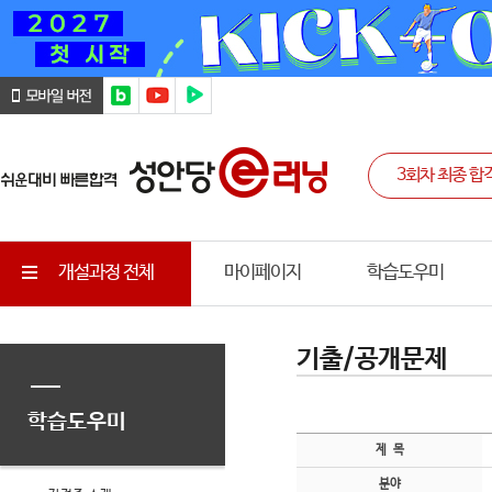
개설과정 전체
마이페이지
학습도우미
기출/공개문제
학습도우미
제 목
분야